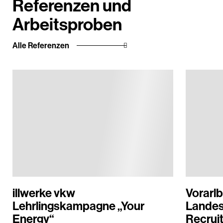
Referenzen und
Arbeitsproben
Alle Referenzen
illwerke vkw
Vorarl
Lehrlingskampagne „Your
Landes
Energy“
Recrui